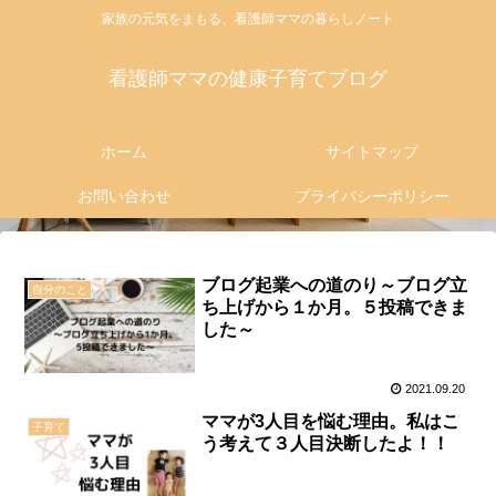
家族の元気をまもる、看護師ママの暮らしノート
看護師ママの健康子育てブログ
ホーム
サイトマップ
お問い合わせ
プライバシーポリシー
ブログ起業への道のり～ブログ立
自分のこと
ち上げから１か月。５投稿できま
した～
2021.09.20
ママが3人目を悩む理由。私はこ
子育て
う考えて３人目決断したよ！！