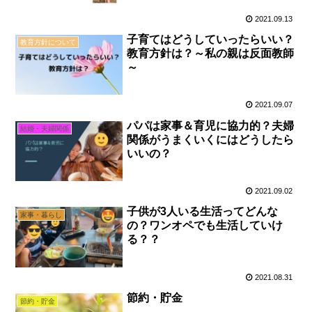
2021.09.13
子育てはどうしていったらいい？
教育方針について
教育方針は？～私の親は反面教師
～
2021.09.07
パパは家事＆育児に協力的？夫婦
結婚・夫婦関係
関係がうまくいくにはどうしたら
いいの？
2021.09.02
子供が3人いる生活ってどんな
家事・暮らし
の？ワンオペでも生活していけ
る？？
2021.08.31
節約・貯金
節約・貯金